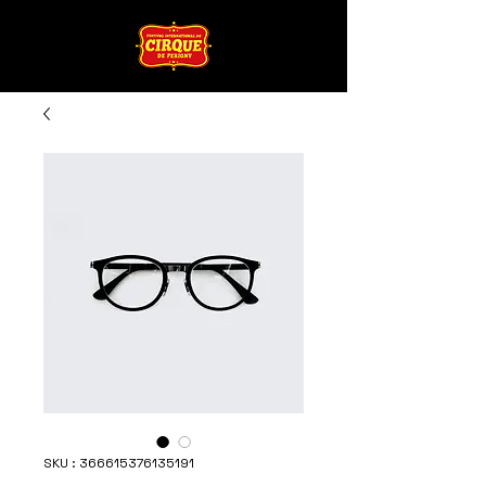
SKU : 366615376135191